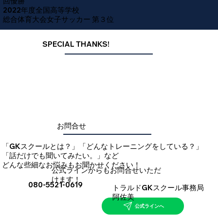
回優勝
2022年度全国高等学校
総合体育大会女子サッカー 第３位
SPECIAL THANKS!
​お問合せ
「GKスクールとは？」「どんなトレーニングをしている？」
「話だけでも聞いてみたい。」など
​どんな些細なお悩みもお聞かせください！
​公式ラインからもお問合せいただ
けます！
080-5521-0619
​トラルドGKスクール事務局
阿佐美
公式ラインへ