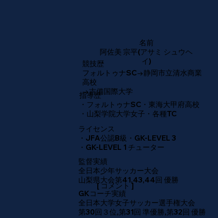
​名前
阿佐美 宗平(アサミ シュウヘ
イ)
​競技歴
フォルトゥナSC→静岡市立清水商業
高校
→吉備国際大学
​指導歴
・フォルトゥナSC・東海大甲府高校
・山梨学院大学女子・各種TC
ライセンス
・JFA公認B級・GK-LEVEL 3
・GK-LEVEL 1 チューター
​監督実績
全日本少年サッカー大会
山梨県大会第41,43,44回 優勝
[ コメント ]
GKコーチ実績
全日本大学女子サッカー選手権大会
第30回３位,第31回 準優勝,第32回 優勝