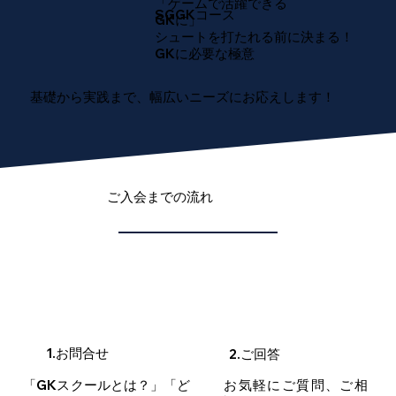
「​ゲームで活躍できる
SGGKコース
GKに」
​シュートを打たれる前に決まる！
GKに必要な極意
基礎から実践まで、幅広いニーズにお応えします！
​ご入会までの流れ​
1.お問合せ
2.ご回答
「GKスクールとは？」「ど
お気軽にご質問、ご相