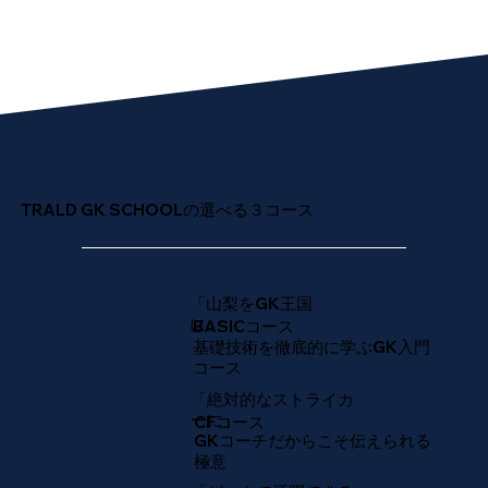
​TRALD GK SCHOOLの選べる３コース
「​山梨をGK王国
に」
BASICコース
​基礎技術を徹底的に学ぶGK入門
コース
「​絶対的なストライカ
ーに」
CFコース
GKコーチだからこそ伝えられる
極意