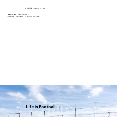
–​山梨県最大のGKスクール​–
THE FOOTBALL IS REALLY SIMPLE
IF I STOP ALL THE SHOTS A TEAM DOES NOT LOSE
​Life is Football