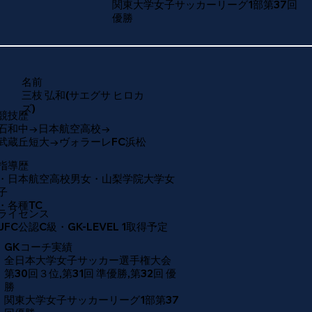
関東大学女子サッカーリーグ1部第37回
優勝
​名前
三枝 弘和(サエグサ ヒロカ
ズ)
​競技歴
石和中→日本航空高校→
武蔵丘短大→ヴォラーレFC浜松
​指導歴
・日本航空高校男女・山梨学院大学女
子
・各種TC
ライセンス
JFC公認C級・GK-LEVEL 1取得予定
GKコーチ実績
全日本大学女子サッカー選手権大会
第30回３位,第31回 準優勝,第32回 優
勝
関東大学女子サッカーリーグ1部第37